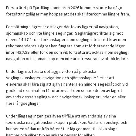
Första året på Fjärdlång sommaren 2026 kommer vi inte ha något
fortsättningsläger men hoppas att det skall återkomma längre fram.
Fortsättningslägret är ett läger där fokus ligger på navigation,
sjömanskap och lite längre seglingar. Seglarlägret riktar sig mot
elever 14-17 år där förkunskaper inom segling inte är ett krav men
rekommenderas. Lägret kan fungera som ett förberedande läger
inför INS/ASS eller för den som vill fortsätta utvecklas inom segling,
navigation och sjömanskap men inte är intresserad av att bli ledare.
Under lägrets första del läggs vikten på praktiska
seglingskunskaper, navigation och sjömanskap. Målet är att
eleverna skall lära sig att själva hantera en mindre segelbåt och vid
godkänd examination få förarbevis. I den senare delen av lägret
används dessa seglings- och navigationskunskaper under en eller
flera långseglingar.
Under långseglingen ges även tillfälle att använda sig av sina
teoretiska navigationskunskaper i praktiken. Vad är en enslinje och
hur ser en sådan ut från båten? Hur lägger man till i olika slags
hamnar och vilket typ av ankare passar för vilken