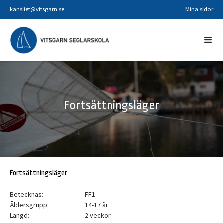
kansliet@vitsgarn.se
Mina sidor
Fortsättningsläger
Fortsättningsläger
Betecknas:
FF1
Åldersgrupp:
14-17 år
Längd:
2 veckor