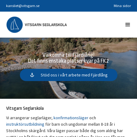
kansliet@vitsgarn.se
Mina sidor
Välkomna till Fjärdlång!
Det finns enstaka platser kvar på FK2
Stöd oss i vårt arbete med Fjärdlång
anchor
Vitsgarn Seglarskola
Vi arrangerar seglarläger,
konfirmationsläger
och
instruktörsutbildning
för barn och ungdomar mellan 8-18 år i
Stockholms skärgård. Våra läger passar både dig som aldrig har