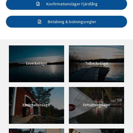
Konfirmationsläger Fjärdlång
description
Betalning & bokningsregler
description
Enveckasläger
Tvåveckasläger
Konfirmationsläger
Fortsättningsläger