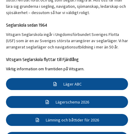
suttit i en båt förut och dig som seglat i några år. Hos oss får man
lära sig grunderna i segling, navigation, sjömanskap, ledarskap och
sjösäkerhet – dessutom så har vi väldigt roligt.
Seglarskola sedan 1964
Vitsgarn Seglarskola ingår i Ungdomsförbundet Sveriges Flotta
(USF) som är en av Sveriges största arrangörer av seglarläger. Vi har
arrangerat seglarläger och navigationsutbildning i mer än 50 år.
Vitsgarn Seglarskola flyttar till Fjärdlång
Viktig information om framtiden på Vitsgarn.
Läger ABC
description
Lägerschema 2026
description
Lämning och båttider för 2026
description